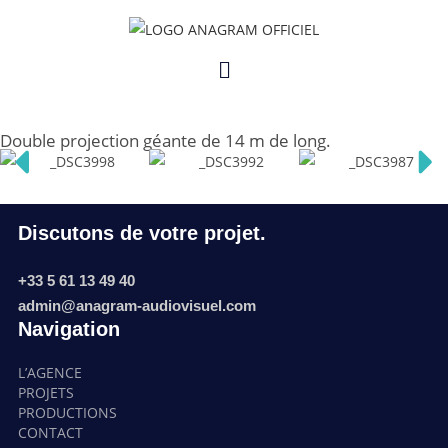
Parc de la Préhistoire de Tarascon – Art
pariétal
Tarascon (31)
Double projection géante de 14 m de long.
Discutons de votre projet.
+33 5 61 13 49 40
admin@anagram-audiovisuel.com
Navigation
L’AGENCE
PROJETS
PRODUCTIONS
CONTACT