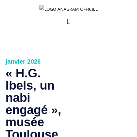
janvier 2026
« H.G.
Ibels, un
nabi
engagé »,
musée
Toulouse