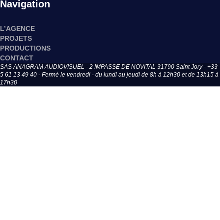
Navigation
L’AGENCE
PROJETS
PRODUCTIONS
CONTACT
SAS ANAGRAM AUDIOVISUEL - 2 IMPASSE DE NOVITAL 31790 Saint Jory - +33
5 61 13 49 40 - Fermé le vendredi - du lundi au jeudi de 8h à 12h30 et de 13h15 à
17h30