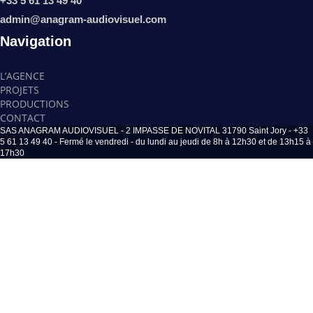
+33 5 61 13 49 40
admin@anagram-audiovisuel.com
Navigation
L’AGENCE
PROJETS
PRODUCTIONS
CONTACT
SAS ANAGRAM AUDIOVISUEL - 2 IMPASSE DE NOVITAL 31790 Saint Jory - +33
5 61 13 49 40 - Fermé le vendredi - du lundi au jeudi de 8h à 12h30 et de 13h15 à
17h30