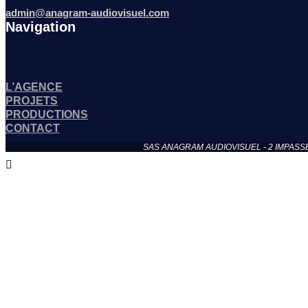
admin@anagram-audiovisuel.com
Navigation
L’AGENCE
PROJETS
PRODUCTIONS
CONTACT
SAS ANAGRAM AUDIOVISUEL - 2 IMPASSE DE N