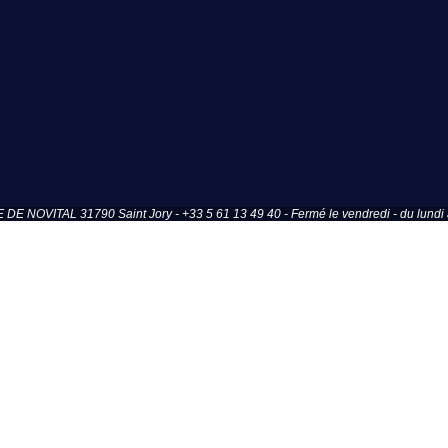
OVITAL 31790 Saint Jory - +33 5 61 13 49 40 - Fermé le vendredi - du lundi a