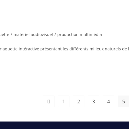
ette
/
matériel audiovisuel
/
production multimédia
maquette intéractive présentant les différents milieux naturels de 
1
2
3
4
5