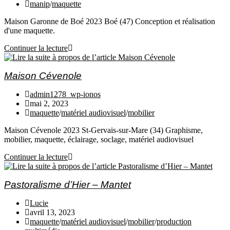
manip
/
maquette
Maison Garonne de Boé 2023 Boé (47) Conception et réalisation
d'une maquette.
Continuer la lecture
Maison Cévenole
admin1278_wp-ionos
mai 2, 2023
maquette
/
matériel audiovisuel
/
mobilier
Maison Cévenole 2023 St-Gervais-sur-Mare (34) Graphisme,
mobilier, maquette, éclairage, soclage, matériel audiovisuel
Continuer la lecture
Pastoralisme d’Hier – Mantet
Lucie
avril 13, 2023
maquette
/
matériel audiovisuel
/
mobilier
/
production