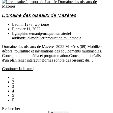
Domaine des oiseaux de Mazères
admin1278_wp-ionos
janvier 11, 2022
graphisme
/
manip
/
maquette
/
matériel
audiovisuel
/
mobilier
/
production multimédia
Domaine des oiseaux de Mazères 2022 Mazères (09) Mobiliers,
décors, fourniture et installations des équipements multimédias.
Conception multimédia et programmation.Conception et réalisation
d'un plan relief interactif.Bornes sonore des oiseaux du…
Continuer la lecture
1
2
3
4
5
Rechercher