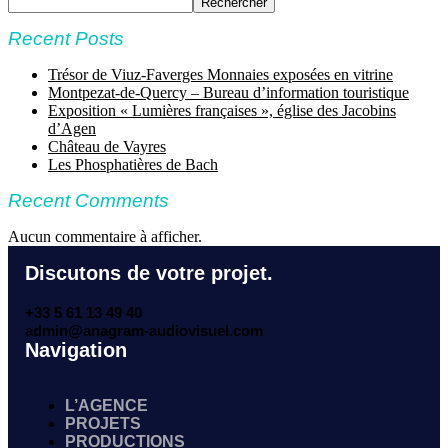
Rechercher
Recent Posts
Trésor de Viuz-Faverges Monnaies exposées en vitrine
Montpezat-de-Quercy – Bureau d’information touristique
Exposition « Lumières françaises », église des Jacobins
d’Agen
Château de Vayres
Les Phosphatières de Bach
Recent Comments
Aucun commentaire à afficher.
Discutons de votre projet.
+33 5 61 13 49 40
admin@anagram-audiovisuel.com
Navigation
L’AGENCE
PROJETS
PRODUCTIONS