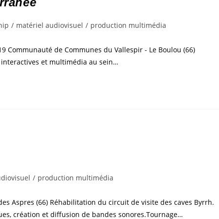
erranée
nip
/
matériel audiovisuel
/
production multimédia
2019 Communauté de Communes du Vallespir - Le Boulou (66)
s interactives et multimédia au sein…
udiovisuel
/
production multimédia
Aspres (66) Réhabilitation du circuit de visite des caves Byrrh.
es, création et diffusion de bandes sonores.Tournage…