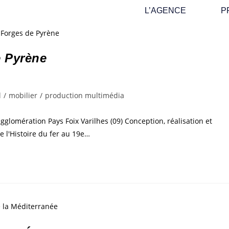
L’AGENCE
P
e Pyrène
l
/
mobilier
/
production multimédia
omération Pays Foix Varilhes (09) Conception, réalisation et
e l'Histoire du fer au 19e…