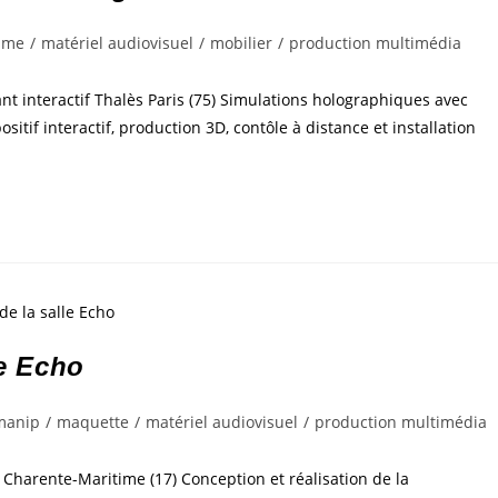
sme
/
matériel audiovisuel
/
mobilier
/
production multimédia
ant interactif Thalès Paris (75) Simulations holographiques avec
sitif interactif, production 3D, contôle à distance et installation
le Echo
manip
/
maquette
/
matériel audiovisuel
/
production multimédia
 Charente-Maritime (17) Conception et réalisation de la