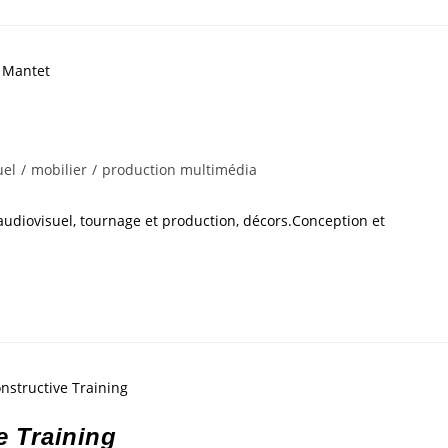
uel
/
mobilier
/
production multimédia
audiovisuel, tournage et production, décors.Conception et
e Training