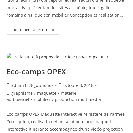
Montmaurin (31) Conception et réalisation d'une maquette
interactive présentant les sites archéologiques gallo-
romains ainsi que son mobilier.Conception et réalisation…
Sites
Continuer La Lecture
Archéologiques
De
Montmaurin
Eco-camps OPEX
Auteur/autrice
Post
admin1278_wp-ionos
octobre 8, 2018
de
published:
Post
graphisme
/
maquette
/
matériel
la
category:
audiovisuel
/
mobilier
/
production multimédia
publication :
Eco-camps OPEX Maquette Interactive Ministère de l'armée
Conception, réalisation et installation d'une maquette
interactive itinérante accompagnée d'une vidéo projection