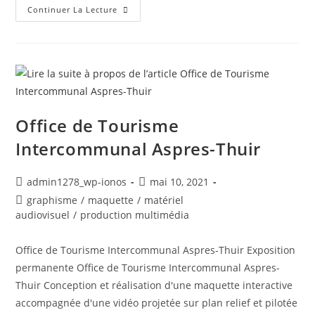
Flexisun
Continuer La Lecture
ENGIE
Office de Tourisme
Intercommunal Aspres-Thuir
Auteur/autrice
Post
admin1278_wp-ionos
mai 10, 2021
de
published:
Post
graphisme
/
maquette
/
matériel
la
category:
audiovisuel
/
production multimédia
publication :
Office de Tourisme Intercommunal Aspres-Thuir Exposition
permanente Office de Tourisme Intercommunal Aspres-
Thuir Conception et réalisation d'une maquette interactive
accompagnée d'une vidéo projetée sur plan relief et pilotée