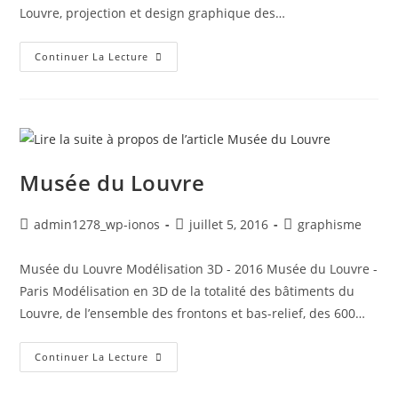
Louvre, projection et design graphique des…
Musée
Continuer La Lecture
Du
Louvre
Salle
De
La
Maquette
Musée du Louvre
Auteur/autrice
Post
Post
admin1278_wp-ionos
juillet 5, 2016
graphisme
de
published:
category:
la
Musée du Louvre Modélisation 3D - 2016 Musée du Louvre -
publication :
Paris Modélisation en 3D de la totalité des bâtiments du
Louvre, de l’ensemble des frontons et bas-relief, des 600…
Musée
Continuer La Lecture
Du
Louvre