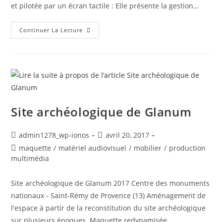
et pilotée par un écran tactile : Elle présente la gestion…
Eco-
Continuer La Lecture
Camps
OPEX
Site archéologique de Glanum
Auteur/autrice
Post
admin1278_wp-ionos
avril 20, 2017
de
published:
Post
maquette
/
matériel audiovisuel
/
mobilier
/
production
la
category:
multimédia
publication :
Site archéologique de Glanum 2017 Centre des monuments
nationaux - Saint-Rémy de Provence (13) Aménagement de
l'espace à partir de la reconstitution du site archéologique
sur plusieurs époques. Maquette redynamisée…