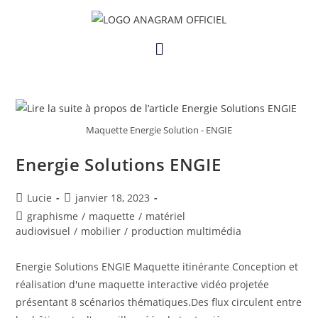
Skip
to
Menu
content
Maquette Energie Solution - ENGIE
Energie Solutions ENGIE
Auteur/autrice
Post
Lucie
janvier 18, 2023
de
published:
Post
graphisme
/
maquette
/
matériel
la
category:
audiovisuel
/
mobilier
/
production multimédia
publication :
Energie Solutions ENGIE Maquette itinérante Conception et
réalisation d'une maquette interactive vidéo projetée
présentant 8 scénarios thématiques.Des flux circulent entre