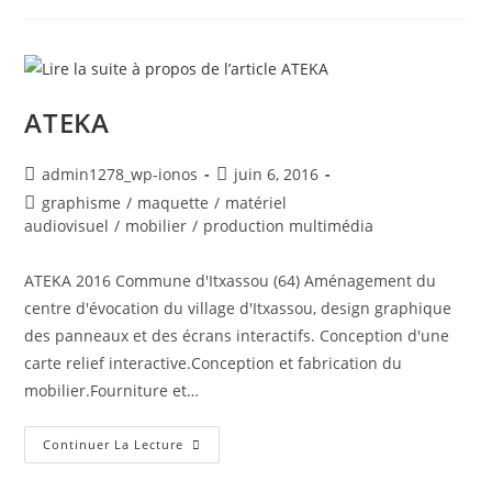
Suez
ATEKA
Auteur/autrice
Post
admin1278_wp-ionos
juin 6, 2016
de
published:
Post
graphisme
/
maquette
/
matériel
la
category:
audiovisuel
/
mobilier
/
production multimédia
publication :
ATEKA 2016 Commune d'Itxassou (64) Aménagement du
centre d'évocation du village d'Itxassou, design graphique
des panneaux et des écrans interactifs. Conception d'une
carte relief interactive.Conception et fabrication du
mobilier.Fourniture et…
ATEKA
Continuer La Lecture