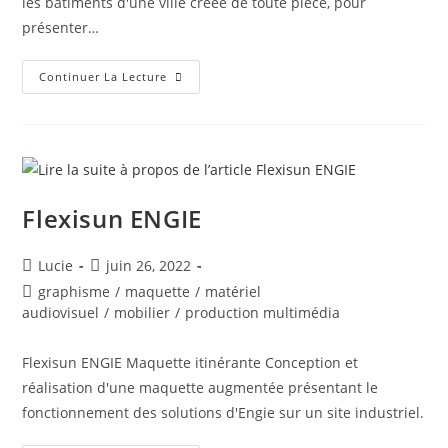
les bâtiments d'une ville créée de toute pièce, pour
présenter…
Energie
Continuer La Lecture
Solutions
ENGIE
Flexisun ENGIE
Auteur/autrice
Post
Lucie
juin 26, 2022
de
published:
Post
graphisme
/
maquette
/
matériel
la
category:
audiovisuel
/
mobilier
/
production multimédia
publication :
Flexisun ENGIE Maquette itinérante Conception et
réalisation d'une maquette augmentée présentant le
fonctionnement des solutions d'Engie sur un site industriel.