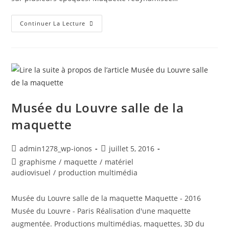
Site
Continuer La Lecture
Archéologique
De
Glanum
Musée du Louvre salle de la
maquette
Auteur/autrice
Post
admin1278_wp-ionos
juillet 5, 2016
de
published:
Post
graphisme
/
maquette
/
matériel
la
category:
audiovisuel
/
production multimédia
publication :
Musée du Louvre salle de la maquette Maquette - 2016
Musée du Louvre - Paris Réalisation d'une maquette
augmentée. Productions multimédias, maquettes, 3D du