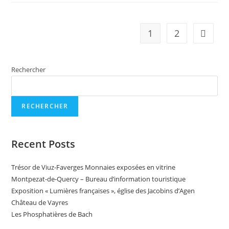
1
2
Aller à 
Rechercher
RECHERCHER
Recent Posts
Trésor de Viuz-Faverges Monnaies exposées en vitrine
Montpezat-de-Quercy – Bureau d’information touristique
Exposition « Lumières françaises », église des Jacobins d’Agen
Château de Vayres
Les Phosphatières de Bach