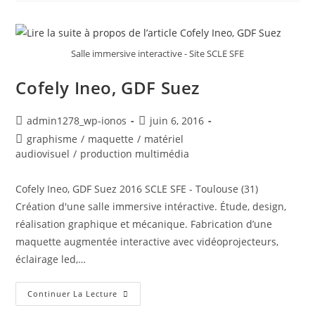
Salle immersive interactive - Site SCLE SFE
Cofely Ineo, GDF Suez
Auteur/autrice
Post
admin1278_wp-ionos
juin 6, 2016
de
published:
Post
graphisme
/
maquette
/
matériel
la
category:
audiovisuel
/
production multimédia
publication :
Cofely Ineo, GDF Suez 2016 SCLE SFE - Toulouse (31)
Création d'une salle immersive intéractive. Étude, design,
réalisation graphique et mécanique. Fabrication d’une
maquette augmentée interactive avec vidéoprojecteurs,
éclairage led,…
Cofely
Continuer La Lecture
Ineo,
GDF