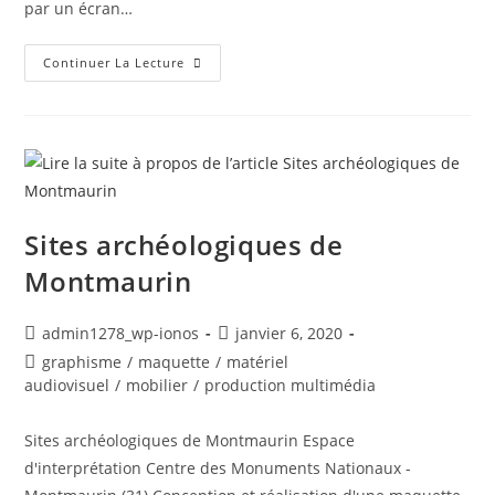
par un écran…
Office
Continuer La Lecture
De
Tourisme
Intercommunal
Aspres-
Thuir
Sites archéologiques de
Montmaurin
Auteur/autrice
Post
admin1278_wp-ionos
janvier 6, 2020
de
published:
Post
graphisme
/
maquette
/
matériel
la
category:
audiovisuel
/
mobilier
/
production multimédia
publication :
Sites archéologiques de Montmaurin Espace
d'interprétation Centre des Monuments Nationaux -