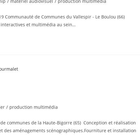
nip
/
matériel audiovisuel
/
production multimédia
2019 Communauté de Communes du Vallespir - Le Boulou (66)
s interactives et multimédia au sein…
ier
/
production multimédia
de communes de la Haute-Bigorre (65) Conception et réalisation
rs et des aménagements scénographiques.Fourniture et installation