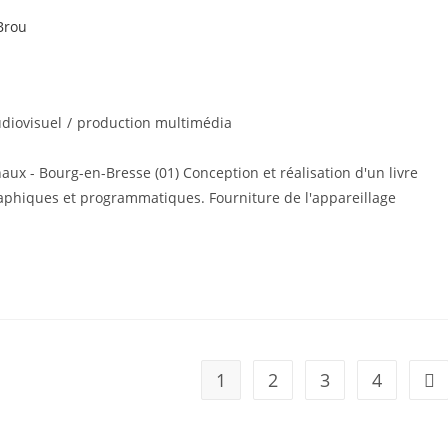
udiovisuel
/
production multimédia
x - Bourg-en-Bresse (01) Conception et réalisation d'un livre
raphiques et programmatiques. Fourniture de l'appareillage
1
2
3
4