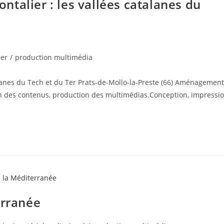
rontalier : les vallées catalanes du
ier
/
production multimédia
atalanes du Tech et du Ter Prats-de-Mollo-la-Preste (66) Aménagemen
n des contenus, production des multimédias.Conception, impressi
erranée